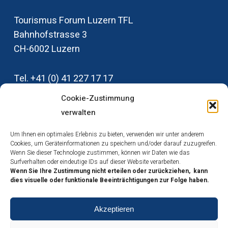
Tourismus Forum Luzern TFL
Bahnhofstrasse 3
CH-6002‭ ‬Luzern
Tel‭. +‬41‭ (‬0‭) ‬41‭ ‬227‭ ‬17‭ ‬17
info@tfl-luzern.ch
Cookie-Zustimmung
verwalten
Um Ihnen ein optimales Erlebnis zu bieten, verwenden wir unter anderem
Medienstelle TFL
Cookies, um Geräteinformationen zu speichern und/oder darauf zuzugreifen.
Wenn Sie dieser Technologie zustimmen, können wir Daten wie das
Impressum
Surfverhalten oder eindeutige IDs auf dieser Website verarbeiten.
Datenschutz
Wenn Sie Ihre Zustimmung nicht erteilen oder zurückziehen, kann
dies visuelle oder funktionale Beeinträchtigungen zur Folge haben.
Cookies
Akzeptieren