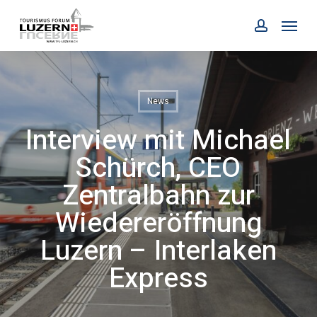
Skip
Menu
to
account
main
content
News
Interview mit Michael
Schürch, CEO
Zentralbahn zur
Wiedereröffnung
Luzern – Interlaken
Express