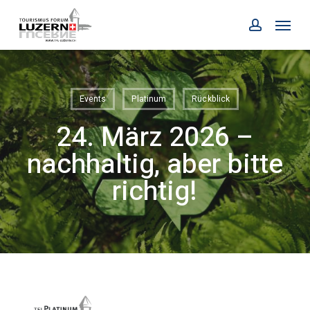
Skip
Menu
to
account
main
content
Events
Platinum
Rückblick
24. März 2026 –
nachhaltig, aber bitte
richtig!