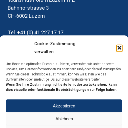
Tourismus Forum Luzern TFL
Bahnhofstrasse 3
CH-6002‭ ‬Luzern
Tel‭. +‬41‭ (‬0‭) ‬41‭ ‬227‭ ‬17‭ ‬17
info@tfl-luzern.ch
Cookie-Zustimmung
verwalten
Um Ihnen ein optimales Erlebnis zu bieten, verwenden wir unter anderem
Medienstelle TFL
Cookies, um Geräteinformationen zu speichern und/oder darauf zuzugreifen.
Wenn Sie dieser Technologie zustimmen, können wir Daten wie das
Impressum
Surfverhalten oder eindeutige IDs auf dieser Website verarbeiten.
Datenschutz
Wenn Sie Ihre Zustimmung nicht erteilen oder zurückziehen, kann
dies visuelle oder funktionale Beeinträchtigungen zur Folge haben.
Cookies
Akzeptieren
Ablehnen