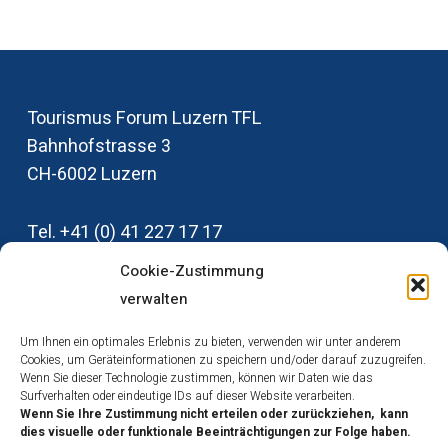
Tourismus Forum Luzern TFL
Bahnhofstrasse 3
CH-6002‭ ‬Luzern
Tel‭. +‬41‭ (‬0‭) ‬41‭ ‬227‭ ‬17‭ ‬17
info@tfl-luzern.ch
Cookie-Zustimmung
verwalten
Um Ihnen ein optimales Erlebnis zu bieten, verwenden wir unter anderem
Medienstelle TFL
Cookies, um Geräteinformationen zu speichern und/oder darauf zuzugreifen.
Wenn Sie dieser Technologie zustimmen, können wir Daten wie das
Impressum
Surfverhalten oder eindeutige IDs auf dieser Website verarbeiten.
Datenschutz
Wenn Sie Ihre Zustimmung nicht erteilen oder zurückziehen, kann
dies visuelle oder funktionale Beeinträchtigungen zur Folge haben.
Cookies