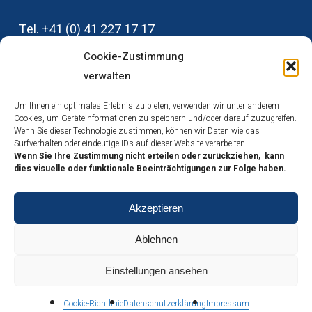
Tel‭. +‬41‭ (‬0‭) ‬41‭ ‬227‭ ‬17‭ ‬17
info@tfl-luzern.ch
Cookie-Zustimmung
verwalten
Um Ihnen ein optimales Erlebnis zu bieten, verwenden wir unter anderem
Medienstelle TFL
Cookies, um Geräteinformationen zu speichern und/oder darauf zuzugreifen.
Wenn Sie dieser Technologie zustimmen, können wir Daten wie das
Impressum
Surfverhalten oder eindeutige IDs auf dieser Website verarbeiten.
Datenschutz
Wenn Sie Ihre Zustimmung nicht erteilen oder zurückziehen, kann
dies visuelle oder funktionale Beeinträchtigungen zur Folge haben.
Cookies
Akzeptieren
Ablehnen
© 2026 Tourismus Forum Luzern. Tourismus Forum Luzern. Alle Rechte
Einstellungen ansehen
vorbehalten.
Cookie-Richtlinie
Datenschutzerklärung
Impressum