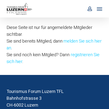
Skip
Menu
to
account
main
content
Diese Seite ist nur für angemeldete Mitglieder
sichtbar.
Sie sind bereits Mitglied, dann
melden Sie sich hier
an
.
Sie sind noch kein Mitglied? Dann
registrieren Sie
sich hier
.
Tourismus Forum Luzern TFL
Bahnhofstrasse 3
CH-6002‭ ‬Luzern